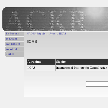
En français
HADES-ĉefpaĝo
→
Ackr
→ IICAS
In English
IICAS
Auf Deutsch
في العربية
Türkce
Akronimo
Signifo
IICAS
International Institute for Central Asian