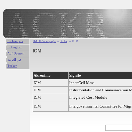
En français
HADES-ĉefpaĝo
→
Ackr
→ ICM
In English
ICM
Auf Deutsch
في العربية
Türkce
Akronimo
Signifo
ICM
Inner Cell Mass
ICM
Instrumentation and Communication M
ICM
Integrated Cost Module
ICM
Intergovernmental Committee for Migr