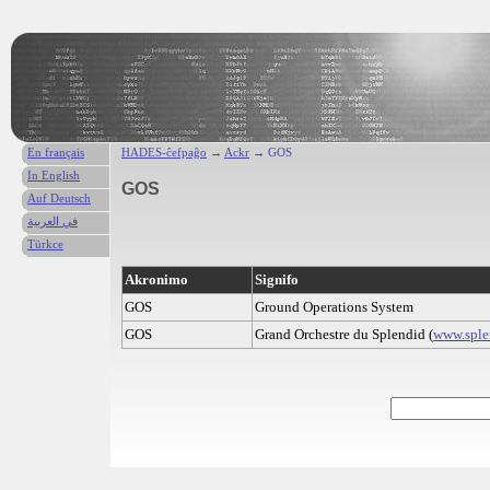
En français
HADES-ĉefpaĝo
→
Ackr
→ GOS
In English
GOS
Auf Deutsch
في العربية
Türkce
Akronimo
Signifo
GOS
Ground Operations System
GOS
Grand Orchestre du Splendid (
www.sple