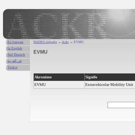
En français
HADES-ĉefpaĝo
→
Ackr
→ EVMU
In English
EVMU
Auf Deutsch
في العربية
Türkce
Akronimo
Signifo
EVMU
Extravehicular Mobility Unit