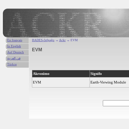
En français
HADES-ĉefpaĝo
→
Ackr
→ EVM
In English
EVM
Auf Deutsch
في العربية
Türkce
Akronimo
Signifo
EVM
Earth-Viewing Module