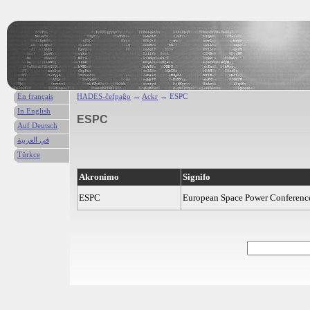
En français
HADES-ĉefpaĝo
→
Ackr
→ ESPC
In English
ESPC
Auf Deutsch
في العربية
Türkce
Akronimo
Signifo
ESPC
European Space Power Conferenc