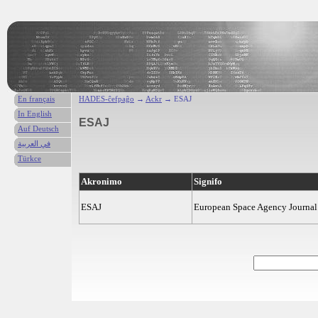
En français
HADES-ĉefpaĝo
→
Ackr
→ ESAJ
In English
ESAJ
Auf Deutsch
في العربية
Türkce
Akronimo
Signifo
ESAJ
European Space Agency Journal