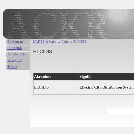
En français
HADES-ĉefpaĝo
→
Ackr
→ ELCIDIS
In English
ELCIDIS
Auf Deutsch
في العربية
Türkce
Akronimo
Signifo
ELCIDIS
ELectric CIty DIstribution Syste