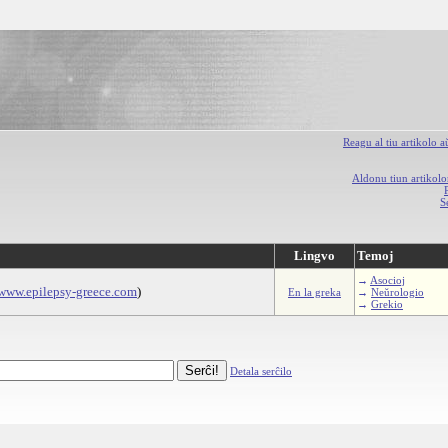
Reagu al tiu artikolo 
Aldonu tiun artikolo
S
Lingvo
Temoj
→
Asocioj
www.epilepsy-greece.com
)
En la greka
→
Neŭrologio
→
Grekio
Detala serĉilo