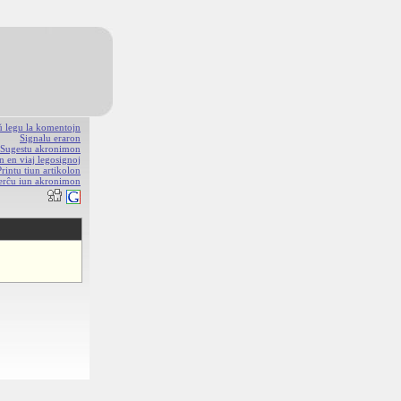
aŭ legu la komentojn
Signalu eraron
Sugestu akronimon
n en viaj legosignoj
Printu tiun artikolon
erĉu iun akronimon