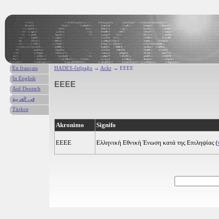
En français
HADES-ĉefpaĝo
→
Ackr
→ EEEE
In English
EEEE
Auf Deutsch
في العربية
Türkce
Akronimo
Signifo
EEEE
Ελληνική Εθνική Ένωση κατά της Επιληψίας (