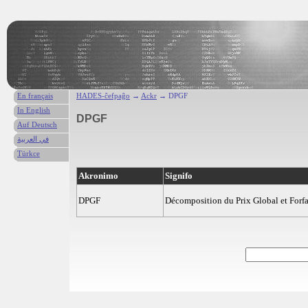
En français
HADES-ĉefpaĝo
→
Ackr
→ DPGF
In English
DPGF
Auf Deutsch
في العربية
Türkce
Akronimo
Signifo
DPGF
Décomposition du Prix Global et Forfa