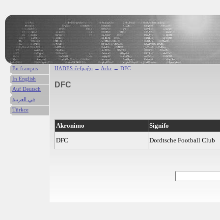
En français
HADES-ĉefpaĝo
→
Ackr
→ DFC
In English
DFC
Auf Deutsch
في العربية
Türkce
Akronimo
Signifo
DFC
Dordtsche Football Club