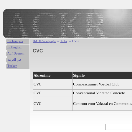
En français
HADES-ĉefpaĝo
→
Ackr
→ CVC
In English
CVC
Auf Deutsch
في العربية
Türkce
Akronimo
Signifo
CVC
Compascuumer Voetbal Club
CVC
Conventional Vibrated Concrete
CVC
Centrum voor Vaktaal en Communica