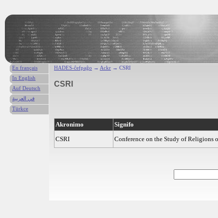
En français
HADES-ĉefpaĝo
→
Ackr
→ CSRI
In English
CSRI
Auf Deutsch
في العربية
Türkce
Akronimo
Signifo
CSRI
Conference on the Study of Religions o