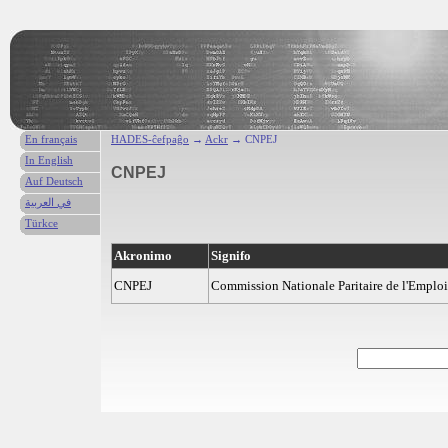
En français
HADES-ĉefpaĝo
→
Ackr
→ CNPEJ
In English
CNPEJ
Auf Deutsch
في العربية
Türkce
Akronimo
Signifo
CNPEJ
Commission Nationale Paritaire de l'Emploi 