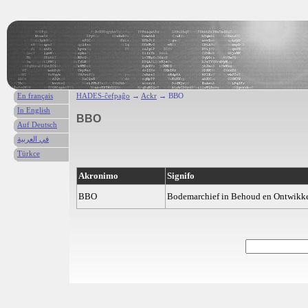
En français
HADES-ĉefpaĝo
→
Ackr
→ BBO
In English
BBO
Auf Deutsch
في العربية
Türkce
Akronimo
Signifo
BBO
Bodemarchief in Behoud en Ontwikk