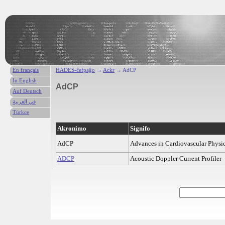
En français
HADES-ĉefpaĝo
→
Ackr
→ AdCP
In English
AdCP
Auf Deutsch
في العربية
Türkce
Akronimo
Signifo
AdCP
Advances in Cardiovascular Physi
ADCP
Acoustic Doppler Current Profiler