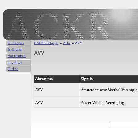
En français
HADES-ĉefpaĝo
→
Ackr
→ AVV
In English
AVV
Auf Deutsch
في العربية
Türkce
Akronimo
Signifo
AVV
Amsterdamsche Voetbal Verenigin
AVV
Aester Voetbal Vereniging