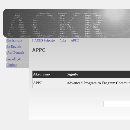
En français
HADES-ĉefpaĝo
→
Ackr
→ APPC
In English
APPC
Auf Deutsch
في العربية
Türkce
Akronimo
Signifo
APPC
Advanced Program-to-Program Commun