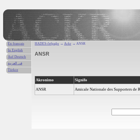
En français
HADES-ĉefpaĝo
→
Ackr
→ ANSR
In English
ANSR
Auf Deutsch
في العربية
Türkce
Akronimo
Signifo
ANSR
Amicale Nationale des Supporters de