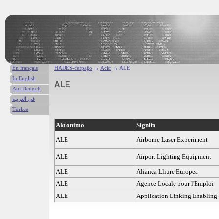
En français
HADES-ĉefpaĝo
→
Ackr
→ ALE
In English
ALE
Auf Deutsch
في العربية
Türkce
Akronimo
Signifo
ALE
Airborne Laser Experiment
ALE
Airport Lighting Equipment
ALE
Aliança Lliure Europea
ALE
Agence Locale pour l'Emploi
ALE
Application Linking Enabling